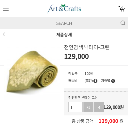
0
제품상세
천연염색 넥타이-그린
129,000
적립금
120원
배송비
(조건)
지역별
천연염색 넥타이-그린
129,000
원
+1
-1
129,000
원
총 상품 금액