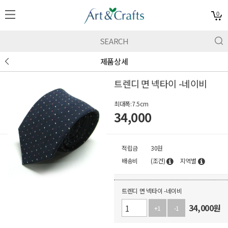
0
제품상세
트렌디 면 넥타이 -네이비
최대폭:7.5cm
34,000
적립금
30원
배송비
(조건)
지역별
트렌디 면 넥타이 -네이비
34,000
원
+1
-1