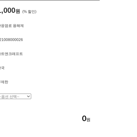
1,000
원
(% 할인)
반응염료 용해제
21008000026
아트앤크래프트
한국
무제한
0
원