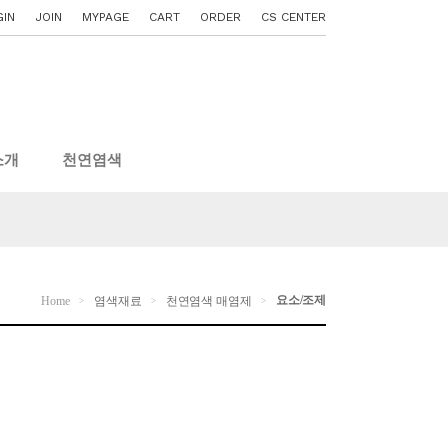
GIN
JOIN
MYPAGE
CART
ORDER
CS CENTER
소개
천연염색
요소/조제
Home
염색재료
천연염색 매염제
>
>
>