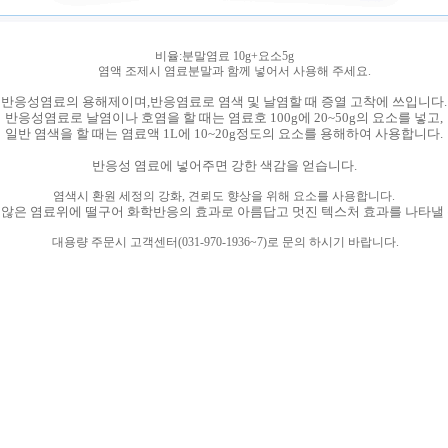
비율:분말염료 10g+요소5g
염액 조제시 염료분말과 함께 넣어서 사용해 주세요.
반응성염료의 용해제이며,반응염료로 염색 및 날염할 때 증열 고착에 쓰입니다.
반응성염료로 날염이나 호염을 할 때는 염료호 100g에 20~50g의 요소를 넣고,
일반 염색을 할 때는 염료액 1L에 10~20g정도의 요소를 용해하여 사용합니다.
반응성 염료에 넣어주면 강한 색감을 얻습니다.
염색시 환원 세정의 강화, 견뢰도 향상을 위해 요소를 사용합니다.
 않은 염료위에 떨구어 화학반응의 효과로 아름답고 멋진 텍스처 효과를 나타낼 
대용량 주문시 고객센터(031-970-1936~7)로 문의 하시기 바랍니다.