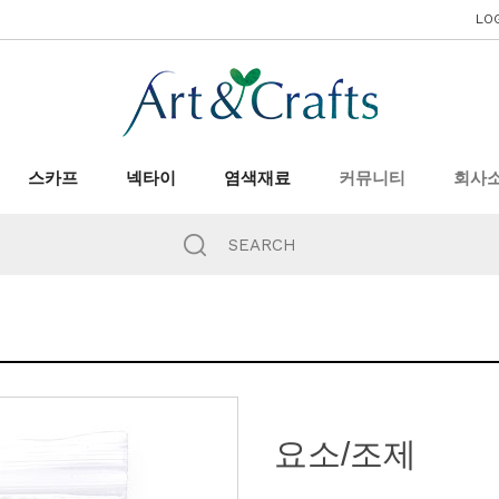
LO
스카프
넥타이
염색재료
커뮤니티
회사
요소/조제