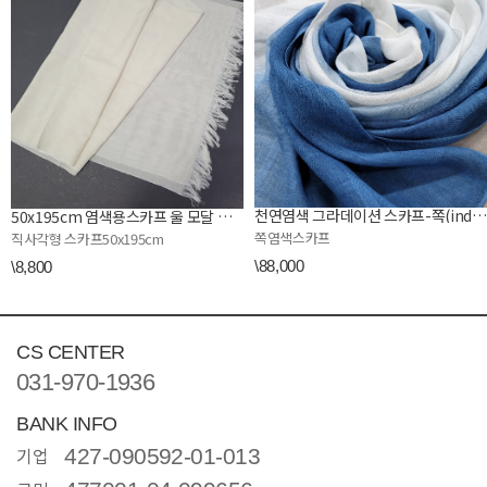
천연염색 그라데이션 스카프-쪽(indigo)스카프
50x195cm 염색용스카프 울 모달 혼방 롱 스카프 ,가벼운 울목도리
쪽염색스카프
직사각형 스카프50x195cm
\88,000
\8,800
CS CENTER
031-970-1936
BANK INFO
기업
427-090592-01-013