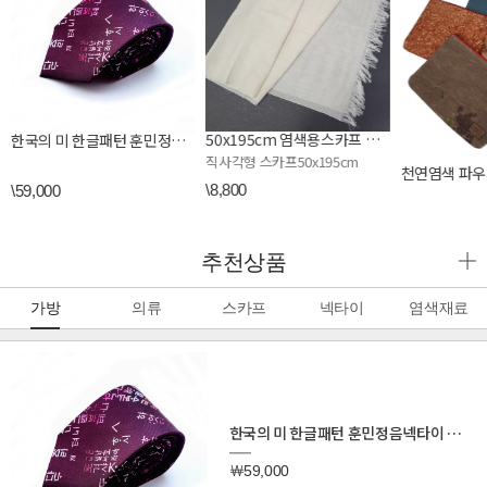
50x195cm 염색용스카프 울 모달 혼방 롱 스카프 ,가벼운 울목도리
한국의 미 한글패턴 훈민정음넥타이 아트앤크래프트 프리미엄 실크넥타이 어르신 외국인 혼주 선물
직사각형 스카프50x195cm
천연염색 파우
\8,800
\59,000
\28,000
추천상품
가방
의류
스카프
넥타이
염색재료
한국의 미 한글패턴 훈민정음넥타이 아트앤크래프트 프리미엄 실크넥타이 어르신 외국인 혼주 선물
￦59,000