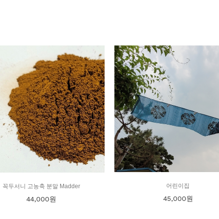
어린이집
꼭두서니 고농축 분말 Madder
45,000
원
44,000
원