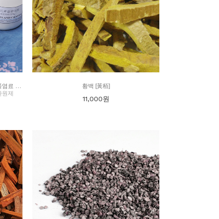
쪽염료 (인디고)세트상품/ 쪽염색 키트/ 쪽염료 KIT
황백 [黃栢]
환원제
11,000
원