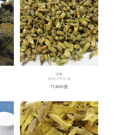
괴화
회화나무의 꽃
17,800
원