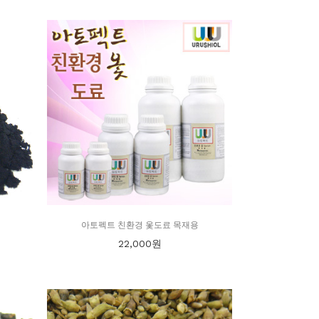
아토펙트 친환경 옻도료 목재용
22,000
원