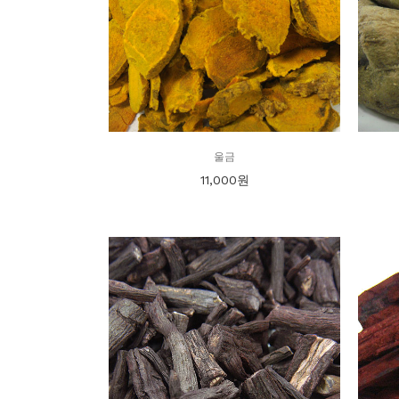
울금
11,000
원