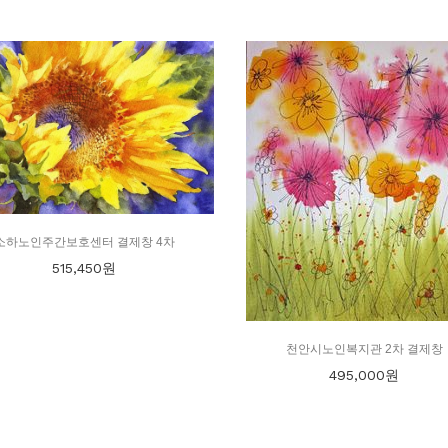
소하노인주간보호센터 결제창 4차
515,450
원
천안시노인복지관 2차 결제창
495,000
원