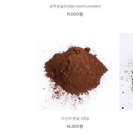
생쪽분말(lndigo leaves powder)
11,000
원
아선약 분말 100g
14,300
원