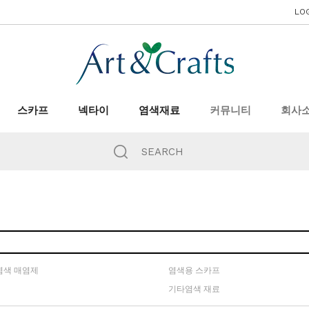
LO
스카프
넥타이
염색재료
커뮤니티
회사
염색 매염제
염색용 스카프
기타염색 재료