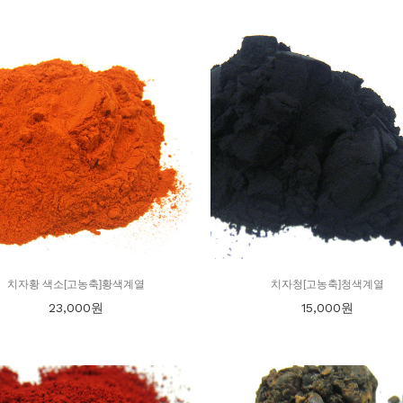
치자황 색소[고농축]황색계열
치자청[고농축]청색계열
23,000
원
15,000
원