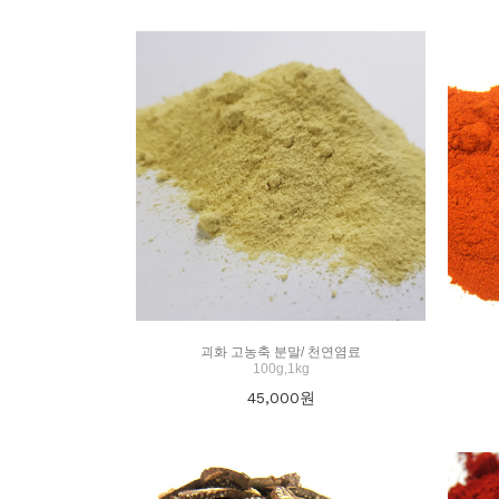
괴화 고농축 분말/ 천연염료
100g,1kg
45,000
원