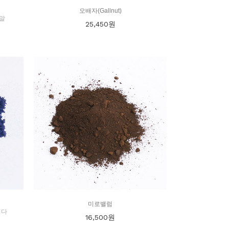
오배자(Gallnut)
분말
25,450
원
미로밸럼
니다
16,500
원