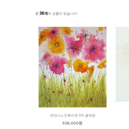
36
개
총
의 상품이 있습니다.
천안시노인복지관 3차 결제창
528,000
원