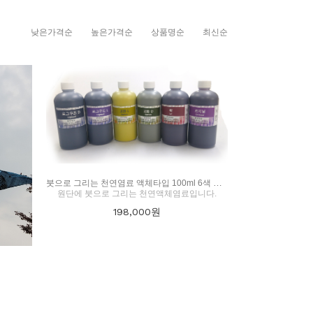
낮은가격순
높은가격순
상품명순
최신순
붓으로 그리는 천연염료 액체타입 100ml 6색 세트/ 천연색호염료
원단에 붓으로 그리는 천연액체염료입니다.
198,000
원