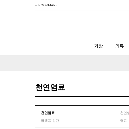
+ BOOKMARK
가방
의류
천연염료
천연염료
천연
염색용 원단
염료