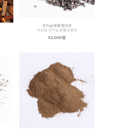
코치닐/원충/원재료
최상급 코치닐,동물성염료
53,000
원