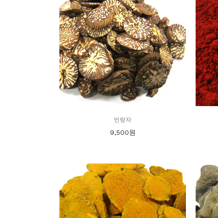
빈랑자
9,500
원