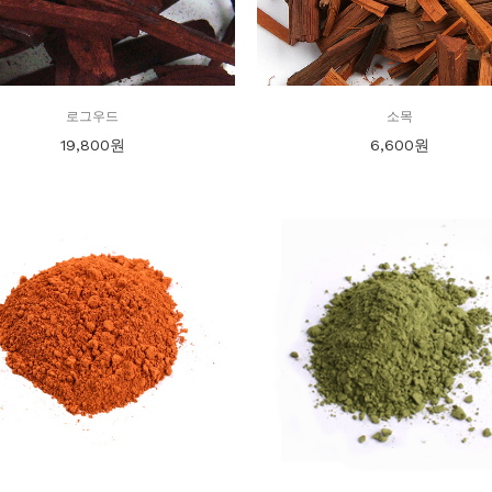
로그우드
소목
19,800
원
6,600
원