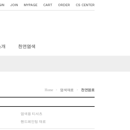
GIN
JOIN
MYPAGE
CART
ORDER
CS CENTER
소개
천연염색
Home
염색재료
천연염료
>
>
염색용 티셔츠
핸드페인팅 재료