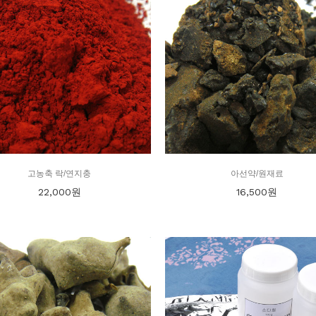
고농축 락/연지충
아선약/원재료
22,000
원
16,500
원