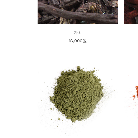
자초
18,000
원