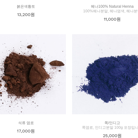
붉은색황토
헤나100% Natural Henna
100%헤나분말, 헤나염색, 헤나
13,200
원
11,000
원
석류 염료
쪽/인디고
쪽염료, 인디고분말 100g 포장입
17,000
원
25,000
원