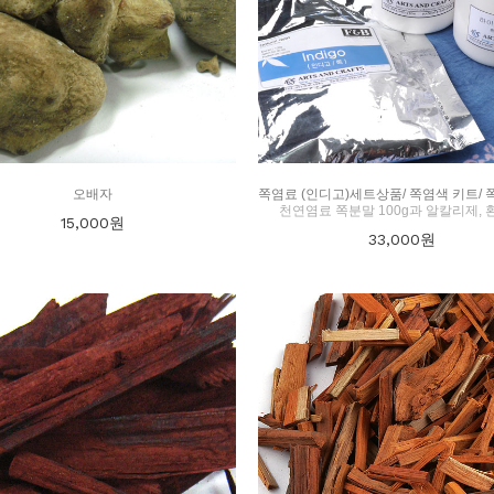
오배자
천연염료 쪽분말 100g과 알칼리제, 
15,000
원
33,000
원