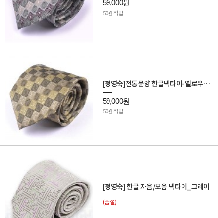
59,000원
50원 적립
[정영숙]전통문양 한글넥타이-옐로우/베이지
59,000원
50원 적립
[정영숙] 한글 자음/모음 넥타이_그레이
(품절)