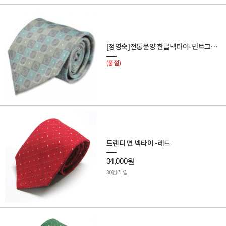
[정영숙]전통문양 한글넥타이-민트그레이
(품절)
트렌디 면 넥타이 -레드
34,000원
30원 적립