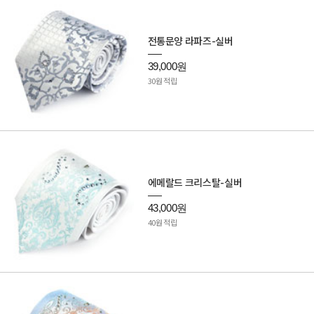
전통문양 라파즈-실버
39,000원
30원 적립
에메랄드 크리스탈-실버
43,000원
40원 적립