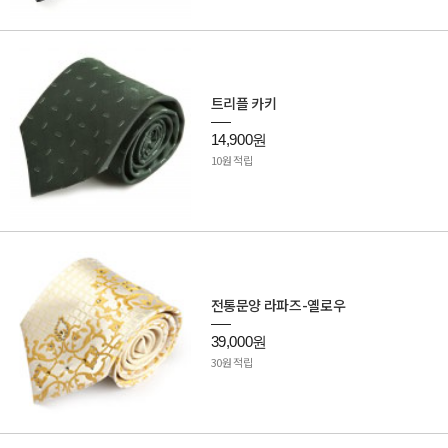
트리플 카키
14,900원
10원 적립
전통문양 라파즈-옐로우
39,000원
30원 적립